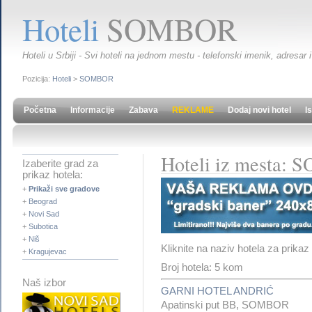
Hoteli
SOMBOR
Hoteli u Srbiji - Svi hoteli na jednom mestu - telefonski imenik, adresar i
Pozicija:
Hoteli
>
SOMBOR
Početna
Informacije
Zabava
REKLAME
Dodaj novi hotel
I
Hoteli iz mesta:
Izaberite grad za
prikaz hotela:
+
Prikaži sve gradove
+
Beograd
+
Novi Sad
+
Subotica
+
Niš
Kliknite na naziv hotela za prikaz
+
Kragujevac
Broj hotela: 5 kom
Naš izbor
GARNI HOTEL ANDRIĆ
Apatinski put BB, SOMBOR