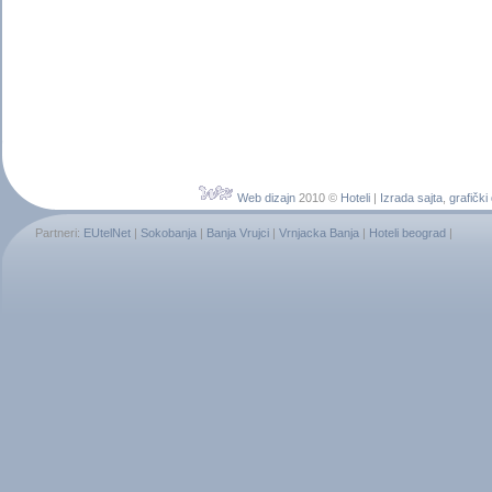
Web dizajn
2010 ©
Hoteli
|
Izrada sajta
,
grafički
Partneri:
EUtelNet
|
Sokobanja
|
Banja Vrujci
|
Vrnjacka Banja
|
Hoteli beograd
|