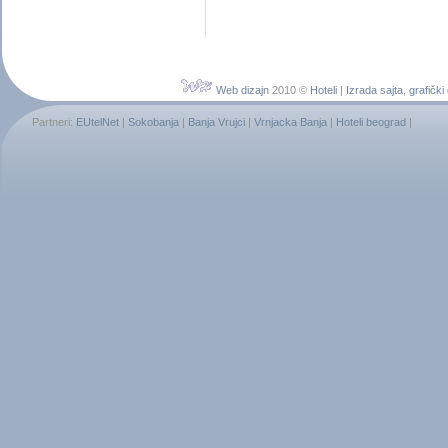
Web dizajn
2010 ©
Hoteli
|
Izrada sajta
,
grafički
Partneri:
EUtelNet
|
Sokobanja
|
Banja Vrujci
|
Vrnjacka Banja
|
Hoteli beograd
|