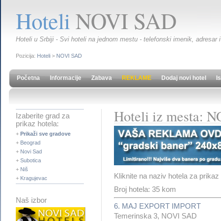
Hoteli
NOVI SAD
Hoteli u Srbiji - Svi hoteli na jednom mestu - telefonski imenik, adresar i
Pozicija:
Hoteli
>
NOVI SAD
Početna
Informacije
Zabava
REKLAME
Dodaj novi hotel
I
Hoteli iz mesta: 
Izaberite grad za
prikaz hotela:
+
Prikaži sve gradove
+
Beograd
+
Novi Sad
+
Subotica
+
Niš
Kliknite na naziv hotela za prikaz
+
Kragujevac
Broj hotela: 35 kom
Naš izbor
6. MAJ EXPORT IMPORT
Temerinska 3, NOVI SAD