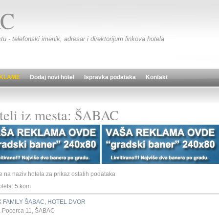
C
tu - telefonski imenik, adresar i direktorijum linkova hotela
KLAME
Dodaj novi hotel
Ispravka podataka
Kontakt
teli iz mesta: ŠABAC
te na naziv hotela za prikaz ostalih podataka
otela: 5 kom
 FAMILY ŠABAC, HOTEL DVOR
a Pocerca 11, ŠABAC