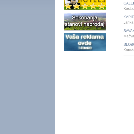
GALE
Koste
KAPI
Janka
SAVA 
Mačva
SLOB
Karađ