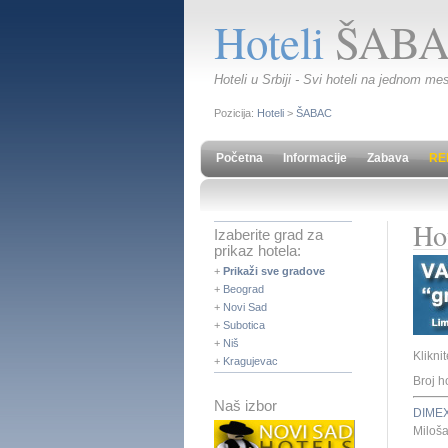
Hoteli
ŠABA
Hoteli u Srbiji - Svi hoteli na jednom mes
Pozicija:
Hoteli
>
ŠABAC
Početna
Informacije
Zabava
RE
Ho
Izaberite grad za
prikaz hotela:
+
Prikaži sve gradove
+
Beograd
+
Novi Sad
+
Subotica
+
Niš
Klikni
+
Kragujevac
Broj h
Naš izbor
DIMEX
Miloš