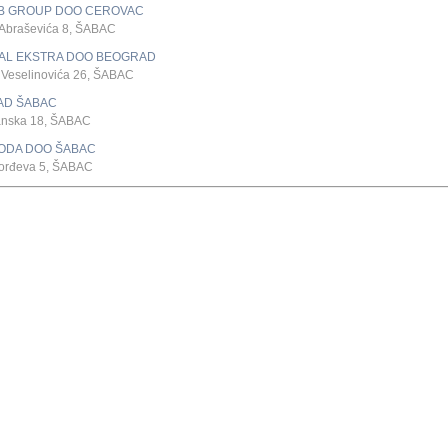
B GROUP DOO CEROVAC
 Abraševića 8, ŠABAC
TAL EKSTRA DOO BEOGRAD
 Veselinovića 26, ŠABAC
AD ŠABAC
nska 18, ŠABAC
ODA DOO ŠABAC
orđeva 5, ŠABAC