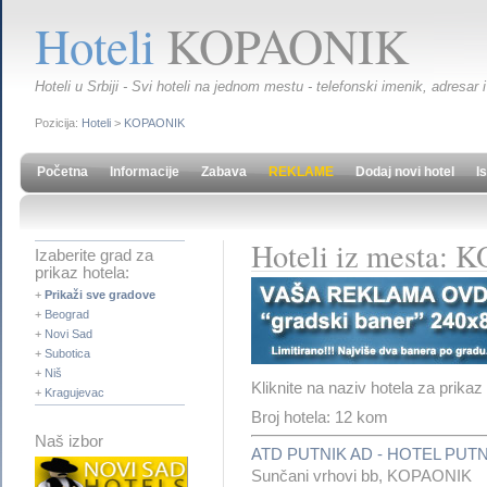
Hoteli
KOPAONIK
Hoteli u Srbiji - Svi hoteli na jednom mestu - telefonski imenik, adresar i
Pozicija:
Hoteli
>
KOPAONIK
Početna
Informacije
Zabava
REKLAME
Dodaj novi hotel
I
Hoteli iz mesta:
Izaberite grad za
prikaz hotela:
+
Prikaži sve gradove
+
Beograd
+
Novi Sad
+
Subotica
+
Niš
Kliknite na naziv hotela za prikaz
+
Kragujevac
Broj hotela: 12 kom
Naš izbor
ATD PUTNIK AD - HOTEL PUTN
Sunčani vrhovi bb, KOPAONIK