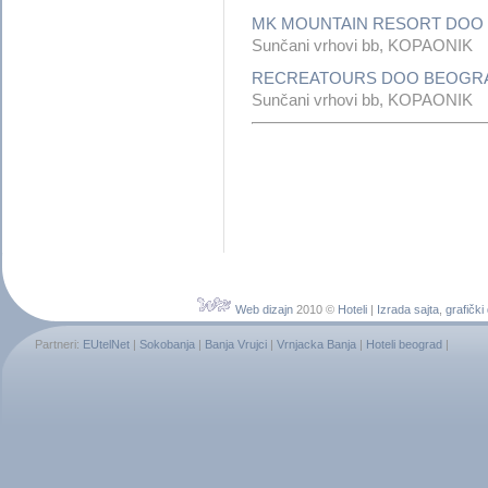
MK MOUNTAIN RESORT DOO
Sunčani vrhovi bb, KOPAONIK
RECREATOURS DOO BEOGRAD
Sunčani vrhovi bb, KOPAONIK
Web dizajn
2010 ©
Hoteli
|
Izrada sajta
,
grafički
Partneri:
EUtelNet
|
Sokobanja
|
Banja Vrujci
|
Vrnjacka Banja
|
Hoteli beograd
|